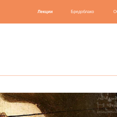
Лекции
Бредоблако
О