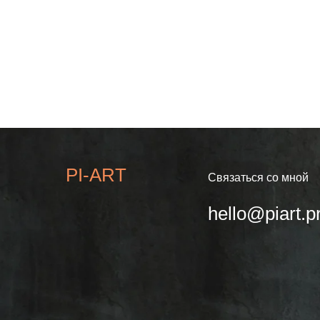
PI-ART
Связаться со мной
hello@piart.p