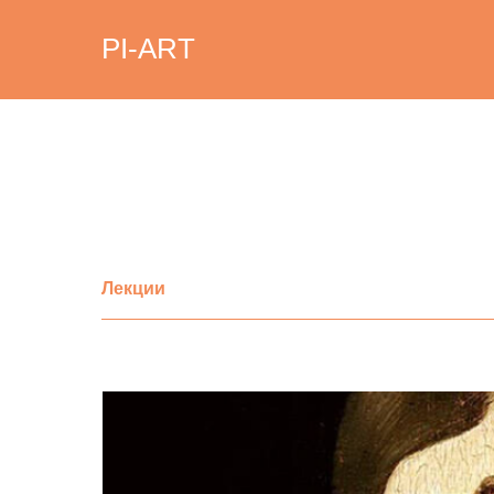
PI-ART
Лекции