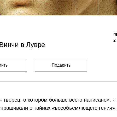
п
2
 Винчи в Лувре
пить
Подарить
– творец, о котором больше всего написано», - 
спрашивали о тайнах «всеобъемлющего гения», 