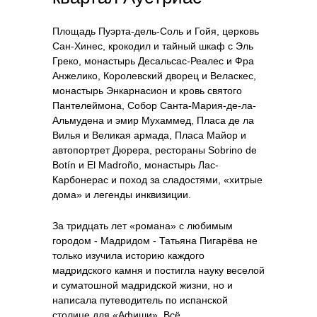
Площадь Пуэрта-дель-Соль и Гойя, церковь
Сан-Хинес, крокодил и тайный шкаф с Эль
Греко, монастырь Десальсас-Реалес и Фра
Анжелико, Королевский дворец и Веласкес,
монастырь Энкарнасион и кровь святого
Пантелеймона, Собор Санта-Мария-де-ла-
Альмудена и эмир Мухаммед, Пласа де ла
Вилья и Великая армада, Пласа Майор и
автопортрет Дюрера, рестораны Sobrino de
Botín и El Madroño, монастырь Лас-
Карбонерас и поход за сладостями, «хитрые
дома» и легенды инквизиции.
За тридцать лет «романа» с любимым
городом - Мадридом - Татьяна Пигарёва не
только изучила историю каждого
мадридского камня и постигла науку веселой
и суматошной мадридской жизни, но и
написала путеводитель по испанской
столице для «Афиши». Всё