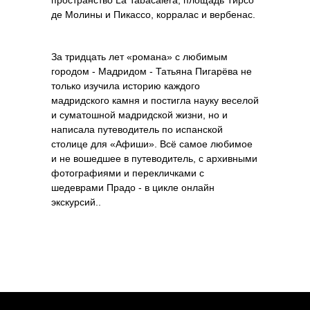
пространство La Tabacalera, площадь Тирсо
де Молины и Пикассо, корралас и вербенас.
За тридцать лет «романа» с любимым
городом - Мадридом - Татьяна Пигарёва не
только изучила историю каждого
мадридского камня и постигла науку веселой
и суматошной мадридской жизни, но и
написала путеводитель по испанской
столице для «Афиши». Всё самое любимое
и не вошедшее в путеводитель, с архивными
фотографиями и перекличками с
шедеврами Прадо - в цикле онлайн
экскурсий..