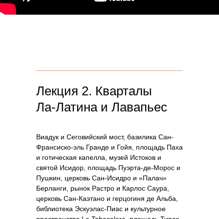
Лекция 2. Кварталы
Ла-Латина и Лавапьес
Виадук и Сеговийский мост, базилика Сан-
Франсиско-эль Гранде и Гойя, площадь Паха
и готическая капелла, музей Истоков и
святой Исидор, площадь Пуэрта-де-Морос и
Пушкин, церковь Сан-Исидро и «Палач»
Берланги, рынок Растро и Карлос Саура,
церковь Сан-Каэтано и герцогиня де Альба,
библиотека Эскуэлас-Пиас и культурное