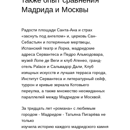
также опыт сравнения
Мадрида и Москвы
Радости площади Санта-Ана и страх
«заснуть под ангелом» и, церковь Сан-
Себастьян и потерянные мертвецы,
Испанский театр и Лорка, мадридские
адреса Сервантеса и Педро Альмодовара,
музей Лопе де Веги и клуб Атенео, гранд-
отель Palace и Сальвадор Дали, Клуб
изящных искусств и лучшая терраса города,
Институт Сервантеса и литературный сейф,
туррон и кривые зеркала Котовьего
переулка, а также множество неожиданных
параллелей между Мадридом и Москвой.
За тридцать лет «романа» с любимым
городом - Мадридом - Татьяна Пигарёва не
только
изучила историю каждого мадридского камня