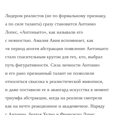
Лидером реалистов (не по формальному признаку,
а по силе таланта) сразу становится Антонио
Лопес, «Антоньито», как называли его
с нежностью. Амалия Авия вспоминает, как
«в период апогея абстракции появление Антоньито
стало спасительным кругом для тех, кто, выбрал
путь фигуративности. Сила личности Антонио
и его рано признанный талант не позволили
относиться свысока к реалистической живописи,
и даже поставили ее в авангард искусства в момент
триумфа абстракции, когда на реализм смотрели
как на нечто реакционное и академичное. Наряду
с Антонио, братья Хулио и Франсиско Лопес