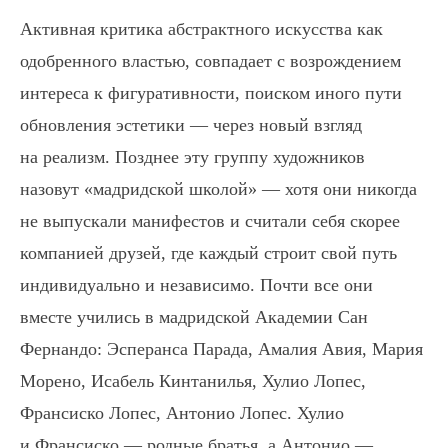
Активная критика абстрактного искусства как
одобренного властью, совпадает с возрождением
интереса к фигуративности, поиском иного пути
обновления эстетики — через новый взгляд
на реализм. Позднее эту группу художников
назовут «мадридской школой» — хотя они никогда
не выпускали манифестов и считали себя скорее
компанией друзей, где каждый строит свой путь
индивидуально и независимо. Почти все они
вместе учились в мадридской Академии Сан
Фернандо: Эсперанса Парада, Амалия Авия, Мария
Морено, Исабель Кинтанилья, Хулио Лопес,
Франсиско Лопес, Антонио Лопес. Хулио
и Франсиско — родные братья, а Антонио —