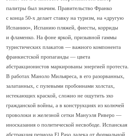
палитры был значим. Правительство Франко
с конца 50-х делает ставку на туризм, на «другую
Испанию», Испанию пляжей, фиесты, корриды
и фламенко. На фоне яркой, призывной гаммы
туристических плакатов — важного компонента
франкистской пропаганды — цвета
абстракционистов маркированы энергией протеста.
В работах Маноло Мильяреса, в его разорванных,
залатанных, с пулевыми пробоинами холстах,
истекающих краской, сложно не ощутить эхо
гражданской войны, а в конструкциях из колючей
проволоки и железной сетки Мануэля Риверо —
иносказания о политической несвободе. Испанская
абстракция периода El Paso далека от формальной