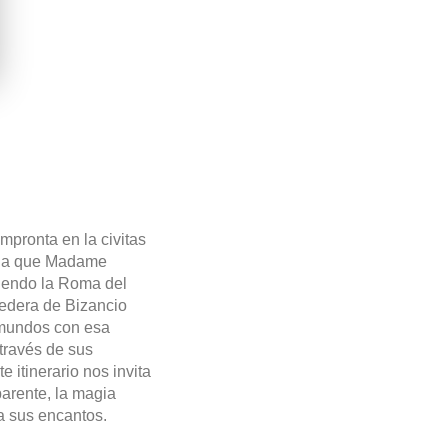
impronta en la civitas
a la que Madame
siendo la Roma del
redera de Bizancio
s mundos con esa
 través de sus
 itinerario nos invita
parente, la magia
 a sus encantos.